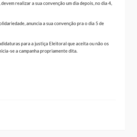
devem realizar a sua convenção um dia depois, no dia 4,
lidariedade, anuncia a sua convenção pra o dia 5 de
idaturas para a justiça Eleitoral que aceita ou não os
nicia-se a campanha propriamente dita.
ue
a
ar
artilhar
abre
eads(abre
a
la)