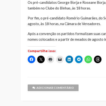
Os pré-candidatos George Borja e Roseane Borja, 
também no Clube do Binhas, às 18 horas.
Por fim, o pré-candidato Romério Guimarães, do So
agosto, às 18 horas, na Câmara de Vereadores.
Após a convenção os partidos formalizam suas cand
nomes colocados e a partir de meados de agosto i
Compartilhe isso:
Clique
Clique
Clique
Clique
Clique
Clique
Clique
Cliq
para
para
para
para
para
para
para
par
compartilhar
compartilhar
imprimir(abre
enviar
compartilhar
compartilhar
compartilh
comp
no
no
em
um
no
no
no
no
Facebook(abre
X(abre
nova
link
LinkedIn(abre
Telegram(abre
WhatsApp(
Thr
em
em
janela)
por
em
em
em
em
nova
nova
e-
nova
nova
nova
nov
janela)
janela)
mail
janela)
janela)
janela)
jane
para
um
ADICIONAR COMENTÁRIO
amigo(abre
em
nova
janela)