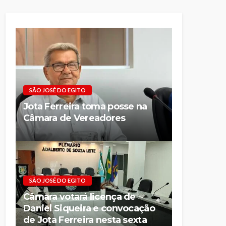
SÃO JOSÉ DO EGITO
Jota Ferreira toma posse na
Câmara de Vereadores
SÃO JOSÉ DO EGITO
Câmara votará licença de
Daniel Siqueira e convocação
de Jota Ferreira nesta sexta