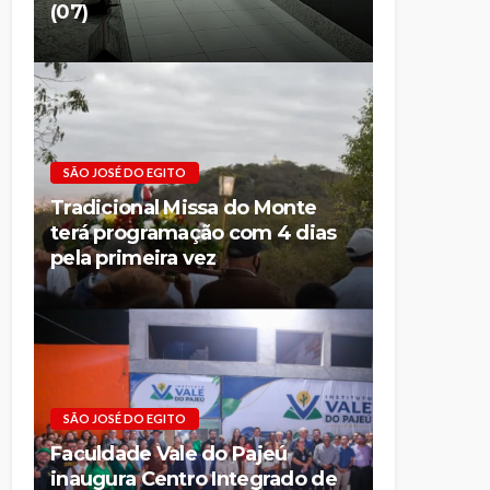
(07)
SÃO JOSÉ DO EGITO
Tradicional Missa do Monte
terá programação com 4 dias
pela primeira vez
SÃO JOSÉ DO EGITO
Faculdade Vale do Pajeú
inaugura Centro Integrado de