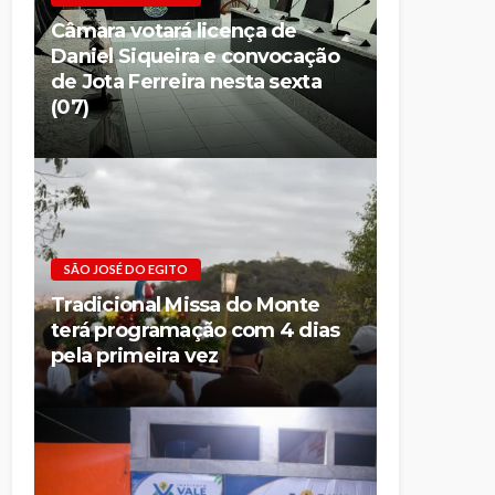
Câmara votará licença de
Daniel Siqueira e convocação
de Jota Ferreira nesta sexta
(07)
SÃO JOSÉ DO EGITO
Tradicional Missa do Monte
terá programação com 4 dias
pela primeira vez