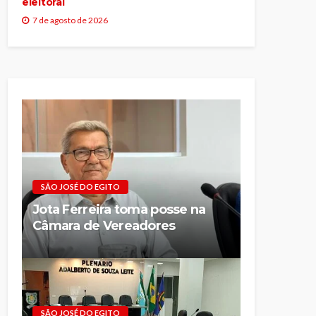
eleitoral
7 de agosto de 2026
SÃO JOSÉ DO EGITO
Jota Ferreira toma posse na
Câmara de Vereadores
SÃO JOSÉ DO EGITO