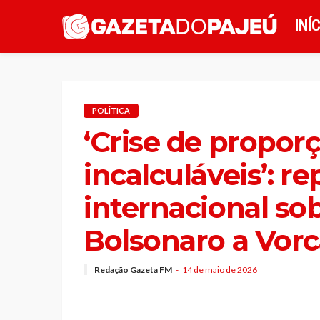
INÍ
POLÍTICA
‘Crise de propor
incalculáveis’: 
internacional sob
Bolsonaro a Vorc
Redação Gazeta FM
14 de maio de 2026