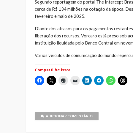
Segundo reportagem do portal The Intercept Brasi
cerca de R$ 134 milhões na cotação da época. Dess
fevereiro e maio de 2025.
Diante dos atrasos para os pagamentos restantes
liberação dos recursos. Vorcaro está preso sob a
instituição liquidada pelo Banco Central em nove
Vários veículos de comunicação do mundo repercu
Compartilhe isso:
Clique
Clique
Clique
Clique
Clique
Clique
Clique
Cliq
para
para
para
para
para
para
para
par
compartilhar
compartilhar
imprimir(abre
enviar
compartilhar
compartilhar
compartilh
comp
no
no
em
um
no
no
no
no
Facebook(abre
X(abre
nova
link
LinkedIn(abre
Telegram(abre
WhatsApp(
Thr
em
em
janela)
por
em
em
em
em
nova
nova
e-
nova
nova
nova
nov
janela)
janela)
mail
janela)
janela)
janela)
jane
para
um
ADICIONAR COMENTÁRIO
amigo(abre
em
nova
janela)