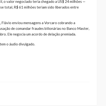
l, o valor negociado teria chegado a US$ 24 milhões —
e total, R$ 61 milhões teriam sido liberados entre
, Flávio enviou mensagens a Vorcaro cobrando a
cusação de comandar fraudes bilionárias no Banco Master,
mbro. Ele negocia um acordo de delação premiada.
tem o áudio divulgado.
ue
a
ar
artilhar
abre
eads(abre
a
la)