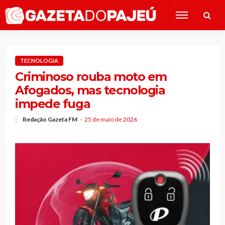
TECNOLOGIA
Criminoso rouba moto em
Afogados, mas tecnologia
impede fuga
Redação Gazeta FM
25 de maio de 2026