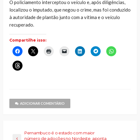
O policiamento interceptou o veículo e, após diligências,
localizou o imputado, que negou o crime, mas foi conduzido
à autoridade de plantão junto com a vítima e o veículo
recuperado.
Compartilhe isso:
Clique
Clique
Clique
Clique
Clique
Clique
Clique
para
para
para
para
para
para
para
compartilhar
compartilhar
imprimir(abre
enviar
compartilhar
compartilhar
compartilhar
no
no
em
um
no
no
no
Clique
Facebook(abre
X(abre
nova
link
LinkedIn(abre
Telegram(abre
WhatsApp(ab
para
em
em
janela)
por
em
em
em
compartilhar
nova
nova
e-
nova
nova
nova
no
janela)
janela)
mail
janela)
janela)
janela)
Threads(abre
para
em
um
nova
amigo(abre
janela)
em
nova
janela)
ADICIONAR COMENTÁRIO
Pernambuco é o estado com maior
número de adoções no Nordeste, aponta