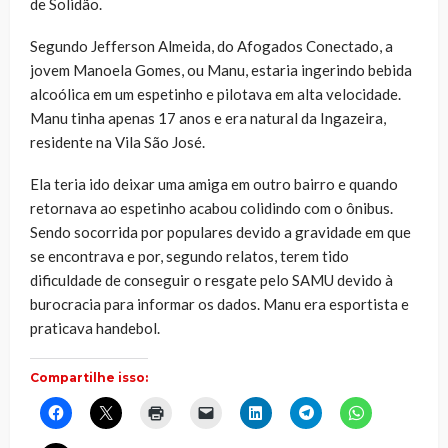
de Solidão.
Segundo Jefferson Almeida, do Afogados Conectado, a
jovem Manoela Gomes, ou Manu, estaria ingerindo bebida
alcoólica em um espetinho e pilotava em alta velocidade.
Manu tinha apenas 17 anos e era natural da Ingazeira,
residente na Vila São José.
Ela teria ido deixar uma amiga em outro bairro e quando
retornava ao espetinho acabou colidindo com o ônibus.
Sendo socorrida por populares devido a gravidade em que
se encontrava e por, segundo relatos, terem tido
dificuldade de conseguir o resgate pelo SAMU devido à
burocracia para informar os dados. Manu era esportista e
praticava handebol.
Compartilhe isso:
Clique
Clique
Clique
Clique
Clique
Clique
Clique
para
para
para
para
para
para
para
compartilhar
compartilhar
imprimir(abre
enviar
compartilhar
compartilhar
compartilhar