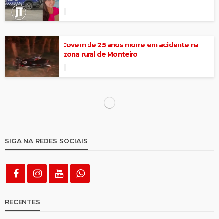
Jovem de 25 anos morre em acidente na
zona rural de Monteiro
Carreta perde controle, destrói casa e
deixa cinco feridos em Sertânia
Acidente entre ônibus e carreta deixou 16
feridos na BR-232, no Grande Recife
Homem morre após ser atropelado