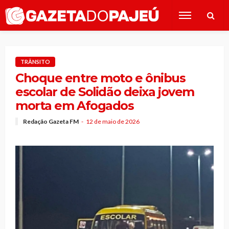
TRÂNSITO
Choque entre moto e ônibus
escolar de Solidão deixa jovem
morta em Afogados
Redação Gazeta FM
12 de maio de 2026