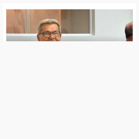
próximo ao portal de Matureia
Carro que viajam pais de Batista e Edson
Lima se envolve em acidente
Homem morre atropelado por carro em
Imaculada; motorista foge do local
Cinco pessoas ficaram feridas em
capotamento entre Matureia e Imaculada