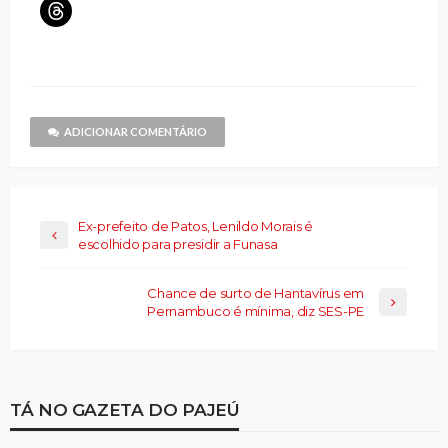
no
no
em
um
no
no
no
Clique
Facebook(abre
X(abre
nova
link
LinkedIn(abre
Telegram(abre
WhatsApp(ab
para
em
em
janela)
por
em
em
em
compartilhar
nova
nova
e-
nova
nova
nova
no
janela)
janela)
mail
janela)
janela)
janela)
Threads(abre
para
em
um
nova
amigo(abre
janela)
em
nova
janela)
ADICIONAR COMENTÁRIO
Ex-prefeito de Patos, Lenildo Morais é
escolhido para presidir a Funasa
Chance de surto de Hantavírus em
Pernambuco é mínima, diz SES-PE
TÁ NO GAZETA DO PAJEÚ