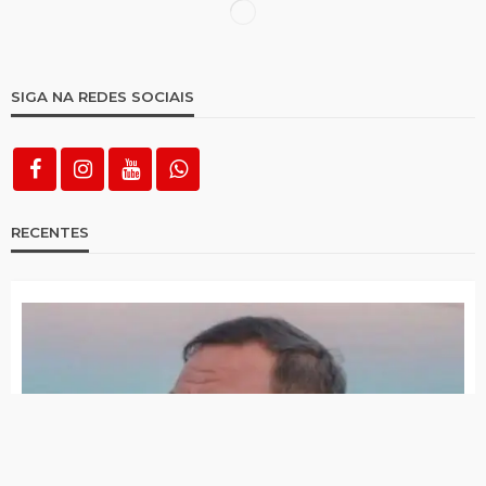
Polícia apreende cerca de 500 gramas de
cocaína em Teixeira
PRF apreende carga de conhaque avaliada
em R$ 500 mil em Serra Talhada
Operação do MPRN apura esquema
suspeito de movimentar bilhões de Reais
em bets ilegais em PE, CE e SP
Mulher é detida por descumprir medida
protetiva em Imaculada