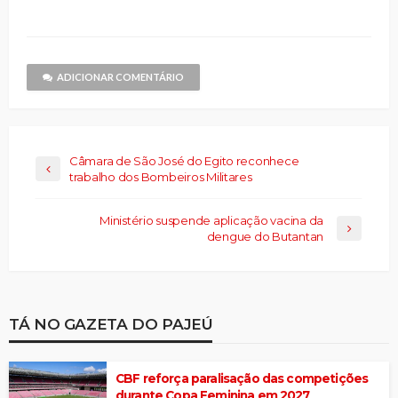
no
janela)
janela)
mail
janela)
janela)
janela)
Threads(abre
para
em
um
nova
amigo(abre
janela)
em
nova
janela)
ADICIONAR COMENTÁRIO
Câmara de São José do Egito reconhece
trabalho dos Bombeiros Militares
Ministério suspende aplicação vacina da
dengue do Butantan
TÁ NO GAZETA DO PAJEÚ
CBF reforça paralisação das competições
durante Copa Feminina em 2027