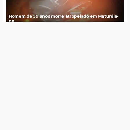
Homem de 59 anos morre atropelado em Maturéia-
PB
Pix é a instituição mais confiável do Brasil e supera até
a Igreja
10 de agosto de 2026
Polícia Militar recupera em Maturéia, moto roubada em
Brejinho
10 de agosto de 2026
Raquel Lyra registra B.O. após receber PIX de
desconhecidos e denuncia vídeo falso em que pede
dinheiro a eleitores
10 de agosto de 2026