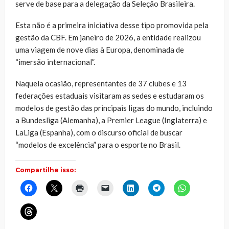
serve de base para a delegação da Seleção Brasileira.
Esta não é a primeira iniciativa desse tipo promovida pela
gestão da CBF. Em janeiro de 2026, a entidade realizou
uma viagem de nove dias à Europa, denominada de
“imersão internacional”.
Naquela ocasião, representantes de 37 clubes e 13
federações estaduais visitaram as sedes e estudaram os
modelos de gestão das principais ligas do mundo, incluindo
a Bundesliga (Alemanha), a Premier League (Inglaterra) e
LaLiga (Espanha), com o discurso oficial de buscar
“modelos de excelência” para o esporte no Brasil.
Compartilhe isso:
Clique
Clique
Clique
Clique
Clique
Clique
Clique
para
para
para
para
para
para
para
compartilhar
compartilhar
imprimir(abre
enviar
compartilhar
compartilhar
compartilhar
no
no
em
um
no
no
no
Clique
Facebook(abre
X(abre
nova
link
LinkedIn(abre
Telegram(abre
WhatsApp(ab
para
em
em
janela)
por
em
em
em
compartilhar
nova
nova
e-
nova
nova
nova