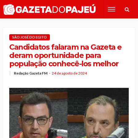
SÃO JOSÉ DO EGITO
Candidatos falaram na Gazeta e
deram oportunidade para
população conhecê-los melhor
Redação Gazeta FM
24 de agosto de 2024