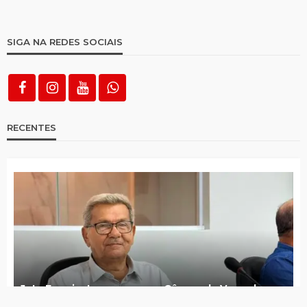
Suspeito foge de viatura em movimento,
mas é recapturado pela Polícia
Imagens ajudam a identificar e polícia
prende suspeitos, recuperando objetos
roubados do Centro Comercial
3 arrombamentos e um assalto registrados
em menos de um mês no Centro Comercial