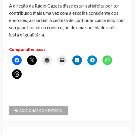
A direção da Rádio Gazeta disse estar satisfeita por ter
contribuído mais uma vez com a escolha consciente dos
eleitores, assim tem a certeza de continuar cumprindo com
seu papel social na construção de uma sociedade mais
justa e igualitária.
Compartilhe isso:
Clique
Clique
Clique
Clique
Clique
Clique
Clique
para
para
para
para
para
para
para
compartilhar
compartilhar
imprimir(abre
enviar
compartilhar
compartilhar
compartilhar
no
no
em
um
no
no
no
Clique
Facebook(abre
X(abre
nova
link
LinkedIn(abre
Telegram(abre
WhatsApp(ab
para
em
em
janela)
por
em
em
em
compartilhar
nova
nova
e-
nova
nova
nova
no
janela)
janela)
mail
janela)
janela)
janela)
Threads(abre
para
em
um
nova
amigo(abre
janela)
em
nova
janela)
ADICIONAR COMENTÁRIO