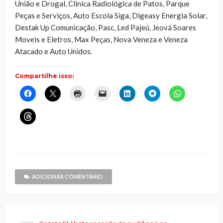
União e Drogal, Clinica Radiológica de Patos, Parque
Peças e Serviços, Auto Escola Siga, Digeasy Energia Solar,
Destak Up Comunicação, Pasc, Led Pajeú, Jeová Soares
Moveis e Eletros, Max Peças, Nova Veneza e Veneza
Atacado e Auto Unidos.
Compartilhe isso:
Clique
Clique
Clique
Clique
Clique
Clique
Clique
para
para
para
para
para
para
para
compartilhar
compartilhar
imprimir(abre
enviar
compartilhar
compartilhar
compartilhar
no
no
em
um
no
no
no
Clique
Facebook(abre
X(abre
nova
link
LinkedIn(abre
Telegram(abre
WhatsApp(ab
para
em
em
janela)
por
em
em
em
compartilhar
nova
nova
e-
nova
nova
nova
no
janela)
janela)
mail
janela)
janela)
janela)
Threads(abre
para
em
um
nova
amigo(abre
janela)
em
nova
janela)
ADICIONAR COMENTÁRIO