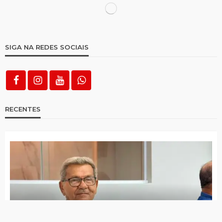
Nova pesquisa do Instituto Ultraliberal
aponta George 51,6% e Fredson com 42,5%
Gazeta FM faz 10ª cobertura especial de
eleição
São José do Egito tem 14 locais de votação;
saiba quais são
Distrito de Riacho do Meio tem mais
eleitores que população de muitas cidades
da Paraíba