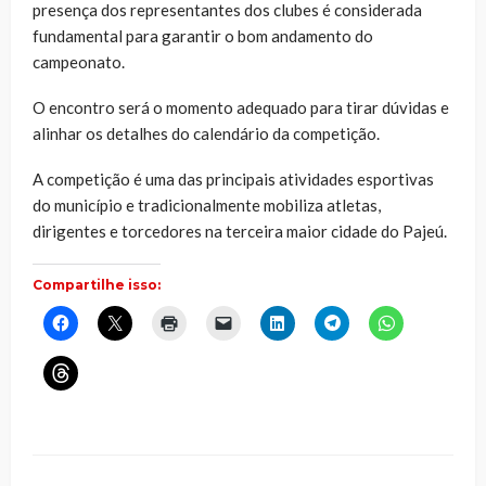
presença dos representantes dos clubes é considerada
fundamental para garantir o bom andamento do
campeonato.
O encontro será o momento adequado para tirar dúvidas e
alinhar os detalhes do calendário da competição.
A competição é uma das principais atividades esportivas
do município e tradicionalmente mobiliza atletas,
dirigentes e torcedores na terceira maior cidade do Pajeú.
Compartilhe isso:
Clique
Clique
Clique
Clique
Clique
Clique
Clique
para
para
para
para
para
para
para
compartilhar
compartilhar
imprimir(abre
enviar
compartilhar
compartilhar
compartilhar
no
no
em
um
no
no
no
Clique
Facebook(abre
X(abre
nova
link
LinkedIn(abre
Telegram(abre
WhatsApp(ab
para
em
em
janela)
por
em
em
em
compartilhar
nova
nova
e-
nova
nova
nova
no
janela)
janela)
mail
janela)
janela)
janela)
Threads(abre
para
em
um
nova
amigo(abre
janela)
em