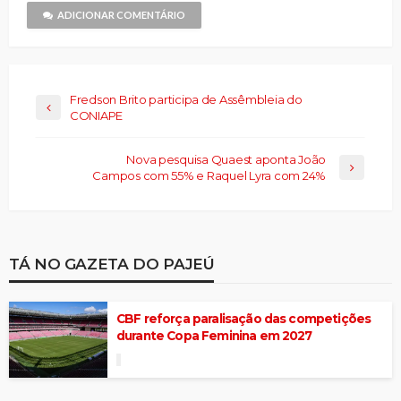
nova
janela)
ADICIONAR COMENTÁRIO
Fredson Brito participa de Assêmbleia do
CONIAPE
Nova pesquisa Quaest aponta João
Campos com 55% e Raquel Lyra com 24%
TÁ NO GAZETA DO PAJEÚ
CBF reforça paralisação das competições
durante Copa Feminina em 2027