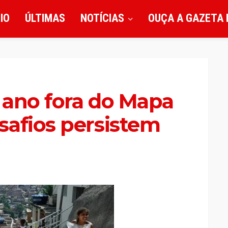
CIO
ÚLTIMAS
NOTÍCIAS
OUÇA A GAZETA 
1 ano fora do Mapa
safios persistem