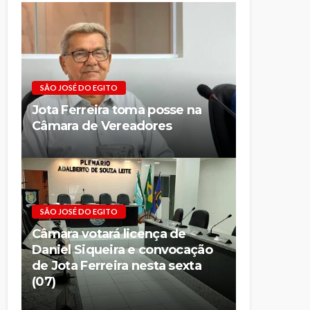
SÃO JOSÉ DO EGITO
Jota Ferreira toma posse na
Câmara de Vereadores
SÃO JOSÉ DO EGITO
Câmara votará licença de
Daniel Siqueira e convocação
de Jota Ferreira nesta sexta
(07)