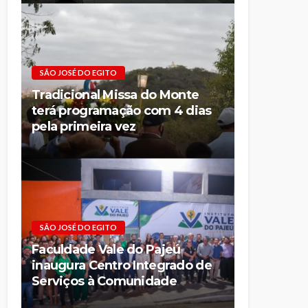
SÃO JOSÉ DO EGITO
Tradicional Missa do Monte
terá programação com 4 dias
pela primeira vez
SÃO JOSÉ DO EGITO
Faculdade Vale do Pajeú
inaugura Centro Integrado de
Serviços à Comunidade