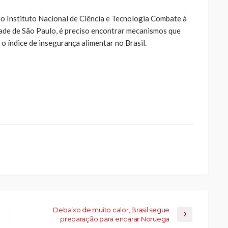
o Instituto Nacional de Ciência e Tecnologia Combate à
ade de São Paulo, é preciso encontrar mecanismos que
 índice de insegurança alimentar no Brasil.
ue
a
ar
artilhar
abre
eads(abre
a
la)
Debaixo de muito calor, Brasil segue
preparação para encarar Noruega