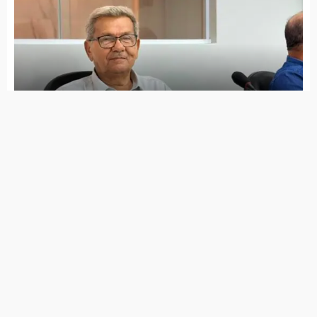
Jota Ferreira toma posse na Câmara de Vereadores
Governo de Itapetim realiza programação do Agosto
Lilás com diversas ações ao longo de todo o mês
7 de agosto de 2026
Lei Maria da Penha completa 20 anos entre avanços e
desafios
7 de agosto de 2026
PSDB Cidadania tira apoio a Raquel e faz João Campos
ter maior tempo no guia eleitoral
7 de agosto de 2026