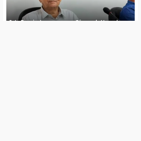
Jota Ferreira toma posse na Câmara de Vereadores
Governo de Itapetim realiza programação do Agosto
Lilás com diversas ações ao longo de todo o mês
7 de agosto de 2026
Lei Maria da Penha completa 20 anos entre avanços e
desafios
7 de agosto de 2026
PSDB Cidadania tira apoio a Raquel e faz João Campos
ter maior tempo no guia eleitoral
7 de agosto de 2026