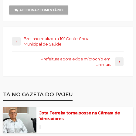
em
nova
janela)
ADICIONAR COMENTÁRIO
Brejinho realizou a 10ª Conferência
Municipal de Saúde
Prefeitura agora exige microchip em
animais
TÁ NO GAZETA DO PAJEÚ
Jota Ferreira toma posse na Câmara de
Vereadores