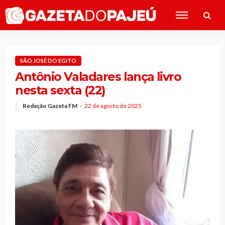
SÃO JOSÉ DO EGITO
Antônio Valadares lança livro
nesta sexta (22)
Redação Gazeta FM
22 de agosto de 2025