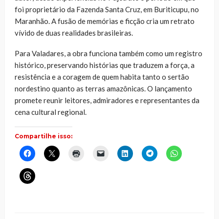
foi proprietário da Fazenda Santa Cruz, em Buriticupu, no
Maranhão. A fusão de memórias e ficção cria um retrato
vívido de duas realidades brasileiras.
Para Valadares, a obra funciona também como um registro
histórico, preservando histórias que traduzem a força, a
resistência e a coragem de quem habita tanto o sertão
nordestino quanto as terras amazônicas. O lançamento
promete reunir leitores, admiradores e representantes da
cena cultural regional.
Compartilhe isso:
Clique
Clique
Clique
Clique
Clique
Clique
Clique
para
para
para
para
para
para
para
compartilhar
compartilhar
imprimir(abre
enviar
compartilhar
compartilhar
compartilhar
no
no
em
um
no
no
no
Clique
Facebook(abre
X(abre
nova
link
LinkedIn(abre
Telegram(abre
WhatsApp(ab
para
em
em
janela)
por
em
em
em
compartilhar
nova
nova
e-
nova
nova
nova
no
janela)
janela)
mail
janela)
janela)
janela)
Threads(abre
para
em
um
nova
amigo(abre
janela)