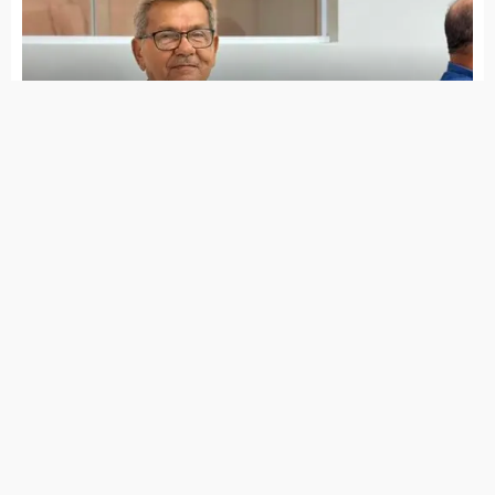
Homem morre após ser atropelado
próximo ao portal de Matureia
Carro que viajam pais de Batista e Edson
Lima se envolve em acidente
Homem morre atropelado por carro em
Imaculada; motorista foge do local