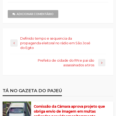
um
nova
amigo(abre
janela)
em
nova
janela)
ADICIONAR COMENTÁRIO
Definido tempo e sequencia da
propaganda eleitoral no rádio em São José
do Egito
Prefeito de cidade do RN e pai são
assassinados a tiros
TÁ NO GAZETA DO PAJEÚ
Comissão da Câmara aprova projeto que
obriga envio de imagem em multas