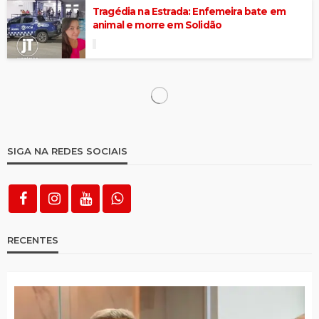
Tragédia na Estrada: Enfemeira bate em
animal e morre em Solidão
Grave acidente deixou dois mortos na PE-
320
Carreta perde controle, destrói casa e
deixa cinco feridos em Sertânia
Acidente entre ônibus e carreta deixou 16
feridos na BR-232, no Grande Recife