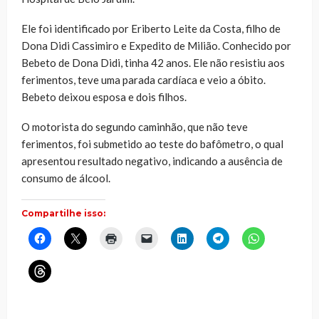
Ele foi identificado por Eriberto Leite da Costa, filho de
Dona Didi Cassimiro e Expedito de Milião. Conhecido por
Bebeto de Dona Didi, tinha 42 anos. Ele não resistiu aos
ferimentos, teve uma parada cardíaca e veio a óbito.
Bebeto deixou esposa e dois filhos.
O motorista do segundo caminhão, que não teve
ferimentos, foi submetido ao teste do bafômetro, o qual
apresentou resultado negativo, indicando a ausência de
consumo de álcool.
Compartilhe isso:
Clique
Clique
Clique
Clique
Clique
Clique
Clique
para
para
para
para
para
para
para
compartilhar
compartilhar
imprimir(abre
enviar
compartilhar
compartilhar
compartilhar
no
no
em
um
no
no
no
Clique
Facebook(abre
X(abre
nova
link
LinkedIn(abre
Telegram(abre
WhatsApp(ab
para
em
em
janela)
por
em
em
em
compartilhar
nova
nova
e-
nova
nova
nova
no
janela)
janela)
mail
janela)
janela)
janela)
Threads(abre
para
em