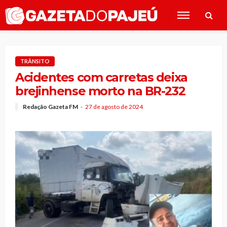
TRÂNSITO
Acidentes com carretas deixa
brejinhense morto na BR-232
Redação Gazeta FM
27 de agosto de 2024