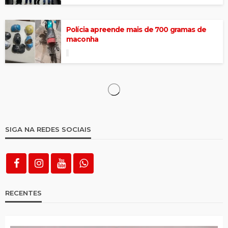
Polícia apreende mais de 700 gramas de
maconha
Imagens ajudam a identificar e polícia
prende suspeitos, recuperando objetos
roubados do Centro Comercial
3 arrombamentos e um assalto registrados
em menos de um mês no Centro Comercial
FENAP 2026 é lançada com presença de
empresários, empreendedores e parceiros