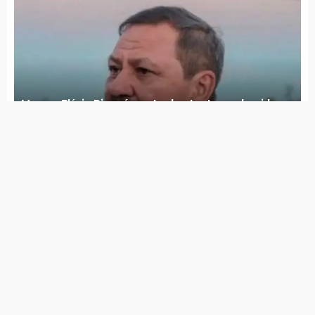
Hugo Rabelo deixa secretaria de saúde e
Lúcia Lima assume interinamente
FENAP 2026 realiza evento oficial de
lançamento no próximo dia 19
Concurso de Poesia popular chega a quinta
edição