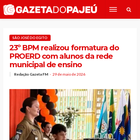
SÃO JOSÉ DO EGITO
23º BPM realizou formatura do
PROERD com alunos da rede
municipal de ensino
Redação Gazeta FM
29 de maio de 2026