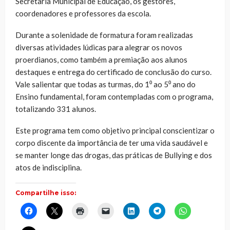
Secretaria Municipal de Educação, os gestores,
coordenadores e professores da escola.
Durante a solenidade de formatura foram realizadas
diversas atividades lúdicas para alegrar os novos
proerdianos, como também a premiação aos alunos
destaques e entrega do certificado de conclusão do curso.
Vale salientar que todas as turmas, do 1⁰ ao 5⁰ ano do
Ensino fundamental, foram contempladas com o programa,
totalizando 331 alunos.
Este programa tem como objetivo principal conscientizar o
corpo discente da importância de ter uma vida saudável e
se manter longe das drogas, das práticas de Bullying e dos
atos de indisciplina.
Compartilhe isso:
Clique
Clique
Clique
Clique
Clique
Clique
Clique
para
para
para
para
para
para
para
compartilhar
compartilhar
imprimir(abre
enviar
compartilhar
compartilhar
compartilhar
no
no
em
um
no
no
no