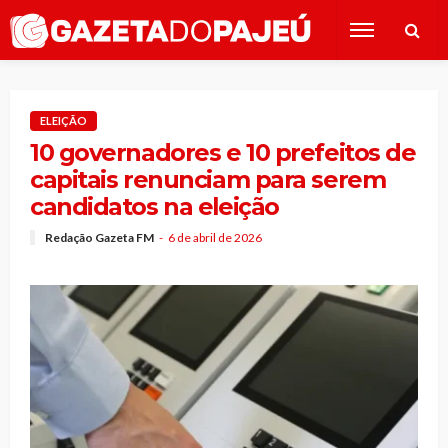
ELEIÇÃO
10 governadores e 10 prefeitos de
capitais renunciam para serem
candidatos na eleição
Redação Gazeta FM
6 de abril de 2026