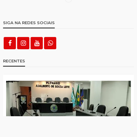
eleição
São José do Egito tem 14 locais de votação;
saiba quais são
Distrito de Riacho do Meio tem mais
eleitores que população de muitas cidades
da Paraíba
Saiba com quais documentos você poderá
votar neste domingo (06)