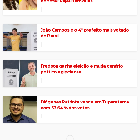
do total; Pajeú tem duas
João Campos é o 4º prefeito mais votado
do Brasil
Fredson ganha eleição e muda cenário
político egipciense
Diógenes Patriota vence em Tuparetama
com 53,64 % dos votos
Gazeta FM faz 10ª cobertura especial de