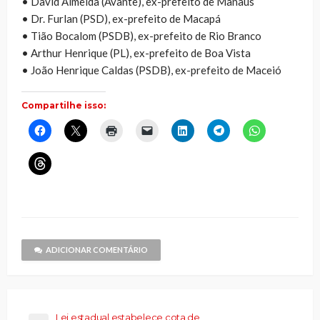
• David Almeida (Avante), ex-prefeito de Manaus
• Dr. Furlan (PSD), ex-prefeito de Macapá
• Tião Bocalom (PSDB), ex-prefeito de Rio Branco
• Arthur Henrique (PL), ex-prefeito de Boa Vista
• João Henrique Caldas (PSDB), ex-prefeito de Maceió
Compartilhe isso:
Clique
Clique
Clique
Clique
Clique
Clique
Clique
para
para
para
para
para
para
para
compartilhar
compartilhar
imprimir(abre
enviar
compartilhar
compartilhar
compartilhar
no
no
em
um
no
no
no
Clique
Facebook(abre
X(abre
nova
link
LinkedIn(abre
Telegram(abre
WhatsApp(ab
para
em
em
janela)
por
em
em
em
compartilhar
nova
nova
e-
nova
nova
nova
no
janela)
janela)
mail
janela)
janela)
janela)
Threads(abre
para
em
um
nova
amigo(abre
janela)
em
nova
janela)
ADICIONAR COMENTÁRIO
Lei estadual estabelece cota de