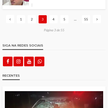
1
2
3
4
5
…
55
Página 3 de 55
SIGA NA REDES SOCIAIS
RECENTES