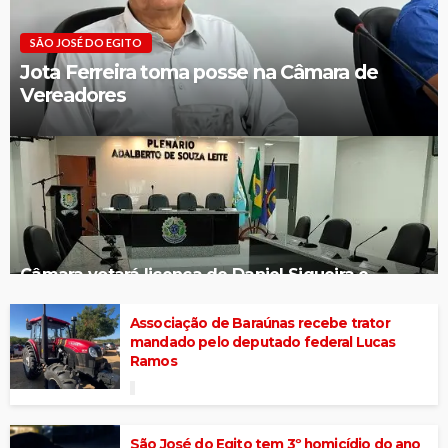
SÃO JOSÉ DO EGITO
Jota Ferreira toma posse na Câmara de
Vereadores
Câmara votará licença de Daniel Siqueira e
convocação de Jota Ferreira nesta sexta (07)
Associação de Baraúnas recebe trator
mandado pelo deputado federal Lucas
Ramos
São José do Egito tem 3º homicídio do ano